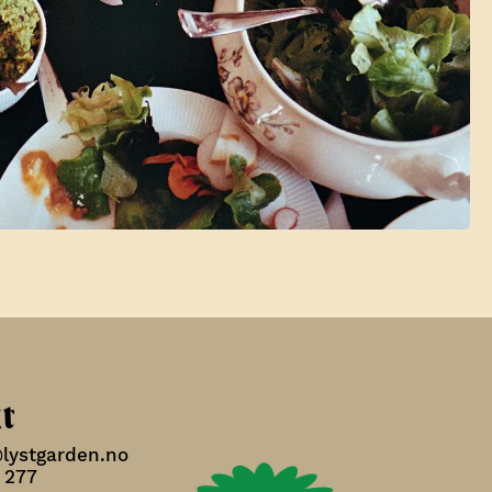
t
@lystgarden.no
 277