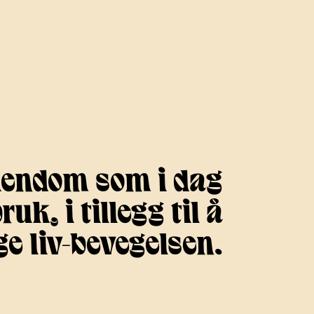
eiendom som i dag
k, i tillegg til å
e liv-bevegelsen.