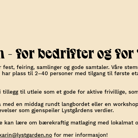
- for bedrifter og for f
r fest, feiring, samlinger og gode samtaler. Våre stem
ar plass til 2–40 personer med tilgang til første eta
illegg til utleie som et gode for aktive frivillige, so
a med en middag rundt langbordet eller en workshop
elser som gjenspeiler Lystgårdens verdier.
re kan lære om bærekraftig matlaging med lokalmat o
vkarin@lystgarden.no
for mer informasjon!