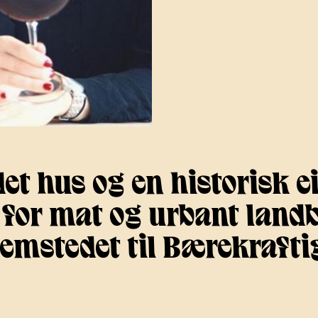
det hus og en historisk 
or mat og urbant landbru
emstedet til Bærekraftig