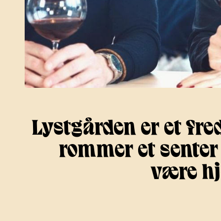
Lystgården er et fre
rommer et senter f
være hj