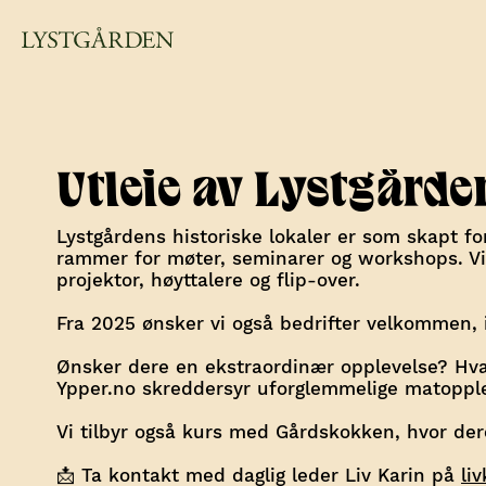
Utleie av Lystgården 
Lystgårdens historiske lokaler er som skapt fo
rammer for møter, seminarer og workshops. Vi h
projektor, høyttalere og flip-over.
Fra 2025 ønsker vi også bedrifter velkommen, i t
Ønsker dere en ekstraordinær opplevelse? Hv
Ypper.no
skreddersyr uforglemmelige matopplev
Vi tilbyr også kurs med Gårdskokken, hvor de
📩 Ta kontakt med daglig leder Liv Karin på
li