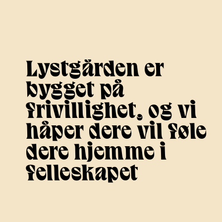
Lystgården er
bygget på
frivillighet, og vi
håper dere vil føle
dere hjemme i
felleskapet