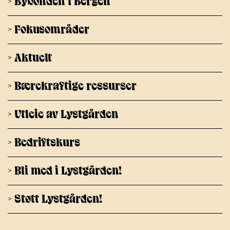
> Bybonden i Bergen
> Fokusområder
> Aktuelt
> Bærekraftige ressurser
> Utleie av Lystgården
> Bedriftskurs
> Bli med i Lystgården!
> Støtt Lystgården!