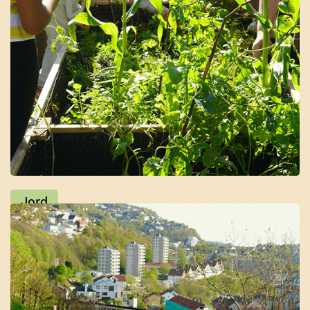
Skolehage som valgfag
Jord