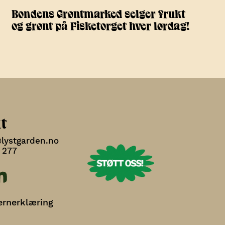
Bondens Grøntmarked selger frukt
og grønt på Fisketorget hver lørdag!
t
@lystgarden.no
 277
ernerklæring