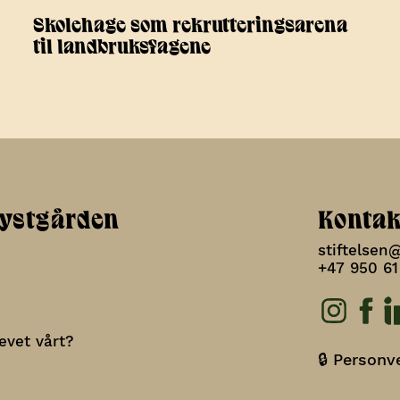
Skolehage som rekrutteringsarena
til landbruksfagene
Lystgården
Kontak
stiftelsen
+47 950 61
evet vårt?
🔒 Personv