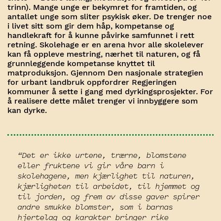
trinn). Mange unge er bekymret for framtiden, og
antallet unge som sliter psykisk øker. De trenger noe
i livet sitt som gir dem håp, kompetanse og
handlekraft for å kunne påvirke samfunnet i rett
retning. Skolehage er en arena hvor alle skolelever
kan få oppleve mestring, nærhet til naturen, og få
grunnleggende kompetanse knyttet til
matproduksjon. Gjennom Den nasjonale strategien
for urbant landbruk oppfordrer Regjeringen
kommuner å sette i gang med dyrkingsprosjekter. For
å realisere dette målet trenger vi innbyggere som
kan dyrke.
“Det er ikke urtene, trærne, blomstene
eller fruktene vi gir våre barn i
skolehagene, men kjærlighet til naturen,
kjærligheten til arbeidet, til hjemmet og
til jorden, og frem av disse gaver spirer
andre smukke blomster, som i barnas
hjertelag og karakter bringer rike