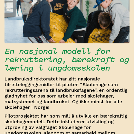
En nasjonal modell for
rekruttering, bærekraft og
læring i ungdomsskolen
Landbruksdirektoratet har gitt nasjonale
tilretteleggingsmidler til piloten “Skolehage som
rekrutteringsarena til landbruksfagene”, en ordentlig
gladnyhet for oss som arbeier med skolehager,
matsystemet og landbruket. Og ikke minst for alle
skolehager i Norge!
Pilotprosjektet har som mål å utvikle en bærekraftig
skolehagemodell. Dette inkluderer utvikling og
utprøving av valgfaget Skolehage for
ungdomsskolen, gjennom et samarbeid mellom