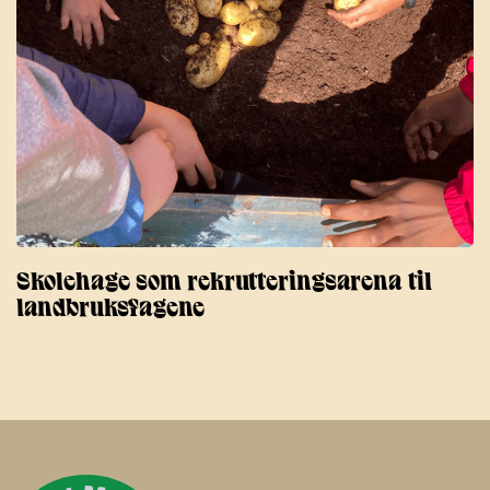
Skolehage som rekrutteringsarena til
landbruksfagene