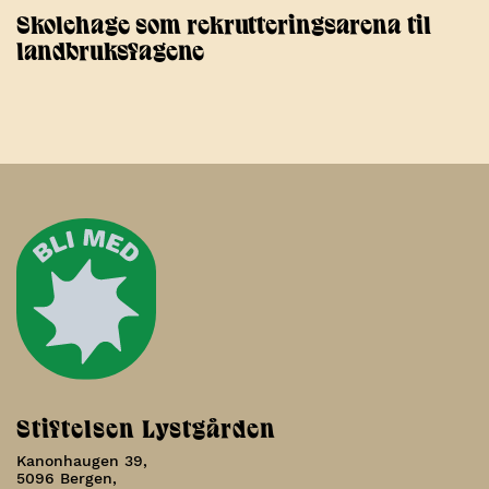
Skolehage som rekrutteringsarena til
landbruksfagene
Stiftelsen Lystgården
Kanonhaugen 39,
5096 Bergen,