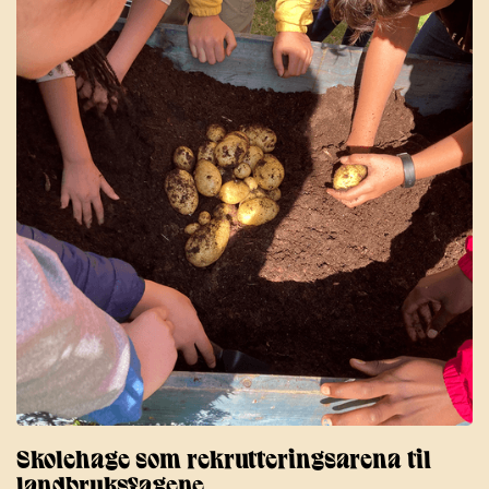
Skolehage som rekrutteringsarena til
landbruksfagene