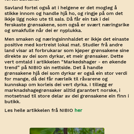
Savland fortel også at i helgene er det mogleg å
stikke innom og handle hjå ho, og ringje på om det
ikkje ligg noko ute til sals. Då får ein tak i dei
ferskaste grønsakene, som også er svært næringsrike
og smakfulle når dei er nyplukka.
Men smaken og næringsinnhaldet er ikkje det einaste
positive med kortreist lokal mat. Studier frå andre
land visar at forbrukarar som kjøper grønsakene sine
direkte av dei som dyrkar, et meir grønsaker. Dette
vert omtald i artikkelen “Markedshager - en økende
trend” på NIBIO sin nettside. Det å handle
grønsakene hjå dei som dyrkar er også ein stor verdi
for mange, då dei får nærleik til råvarene og
kunnskap om korleis dei vert dyrka. I tillegg er
marknadshagegrønsaker alltid garantert norske, i
motsetnad til store delar av dei grønsakene ein finn i
butikk.
Les heile artikkelen frå NIBIO
her