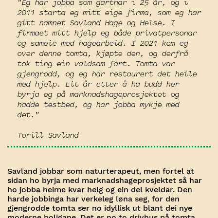
"Eg har jobba som gartnar i 25 år, og i
2011 starta eg mitt eige firma, som eg har
gitt namnet Savland Hage og Helse. I
firmaet mitt hjelp eg både privatpersonar
og sameie med hagearbeid. I 2021 kom eg
over denne tomta, kjøpte den, og derfrå
tok ting ein valdsam fart. Tomta var
gjengrodd, og eg har restaurert det heile
med hjelp. Eit år etter å ha budd her
byrja eg på marknadshageprosjektet og
hadde testbed, og har jobba mykje med
det."
Torill Savland
Savland jobbar som naturterapeut, men fortel at
sidan ho byrja med marknadshageprosjektet så har
ho jobba heime kvar helg og ein del kveldar. Den
harde jobbinga har verkeleg løna seg, for den
gjengrodde tomta ser no idyllisk ut blant dei nye
moderne boligane. Det er no to drivhus på tomta,