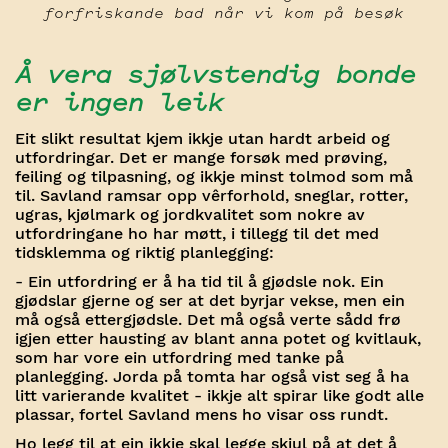
forfriskande bad når vi kom på besøk
Å vera sjølvstendig bonde
er ingen leik
Eit slikt resultat kjem ikkje utan hardt arbeid og
utfordringar. Det er mange forsøk med prøving,
feiling og tilpasning, og ikkje minst tolmod som må
til. Savland ramsar opp vêrforhold, sneglar, rotter,
ugras, kjølmark og jordkvalitet som nokre av
utfordringane ho har møtt, i tillegg til det med
tidsklemma og riktig planlegging:
- Ein utfordring er å ha tid til å gjødsle nok. Ein
gjødslar gjerne og ser at det byrjar vekse, men ein
må også ettergjødsle. Det må også verte sådd frø
igjen etter hausting av blant anna potet og kvitlauk,
som har vore ein utfordring med tanke på
planlegging. Jorda på tomta har også vist seg å ha
litt varierande kvalitet - ikkje alt spirar like godt alle
plassar, fortel Savland mens ho visar oss rundt.
Ho legg til at ein ikkje skal legge skjul på at det å