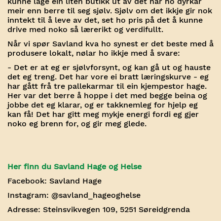
kunne lage ein liten butikk ut av det når ho dyrkar
meir enn berre til seg sjølv. Sjølv om det ikkje gir nok
inntekt til å leve av det, set ho pris på det å kunne
drive med noko så lærerikt og verdifullt.
Når vi spør Savland kva ho synest er det beste med å
produsere lokalt, nølar ho ikkje med å svare:
- Det er at eg er sjølvforsynt, og kan gå ut og hauste
det eg treng. Det har vore ei bratt læringskurve - eg
har gått frå tre pallekarmar til ein kjempestor hage.
Her var det berre å hoppe i det med begge beina og
jobbe det eg klarar, og er takknemleg for hjelp eg
kan få! Det har gitt meg mykje energi fordi eg gjer
noko eg brenn for, og gir meg glede.
Her finn du Savland Hage og Helse
Facebook:
Savland Hage
Instagram:
@savland_hageoghelse
Adresse:
Steinsvikvegen 109, 5251 Søreidgrenda