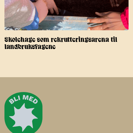
Skolehage som rekrutteringsarena til
landbruksfagene