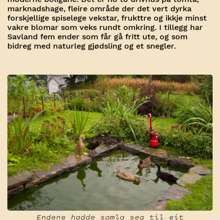
marknadshage, fleire område der det vert dyrka
forskjellige spiselege vekstar, frukttre og ikkje minst
vakre blomar som veks rundt omkring. I tillegg har
Savland fem ender som får gå fritt ute, og som
bidreg med naturleg gjødsling og et snegler.
Endene hadde samla seg til eit